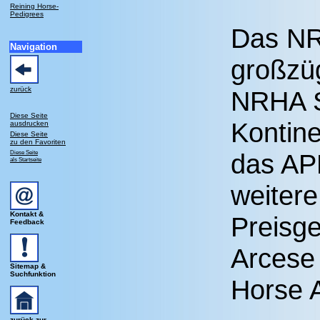
Reining Horse-
Pedigrees
Das NR
Navigation
großzüg
zurück
NRHA S
Diese Seite
Kontine
ausdrucken
Diese Seite
zu den Favoriten
Diese Seite
das AP
als Startseite
weitere
Kontakt &
Preisg
Feedback
Arcese 
Sitemap &
Suchfunktion
Horse A
zurück zur