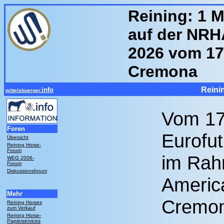
Reining: 1 M
auf der NRH
2026 vom 17.
Cremona
Reini
info
wittelsbuerger.
Vom 17.
Foren
Eurofut
Übersicht
Reining Horse-
Forum
im Rah
WEG 2006-
Forum
Diskussionsforum
Americ
Mehr
Cremo
Reining Horses
zum Verkauf
Reining Horse-
Papierservices