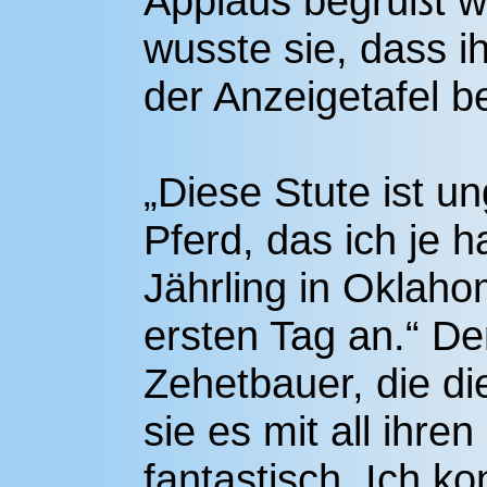
Applaus begrüßt wu
wusste sie, dass i
der Anzeigetafel be
„Diese Stute ist u
Pferd, das ich je h
Jährling in Oklaho
ersten Tag an.“ D
Zehetbauer, die die
sie es mit all ihre
fantastisch. Ich ko