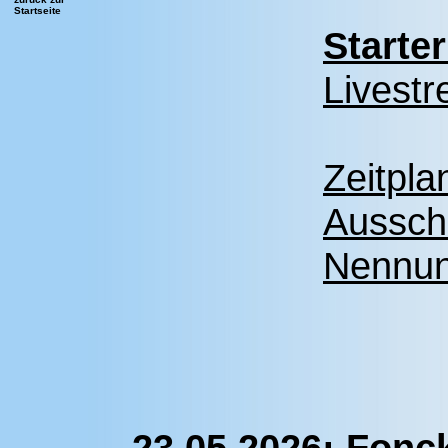
Startseite
Starte
Livest
Zeitpla
Aussch
Nennu
23.05.2026: Fonck 