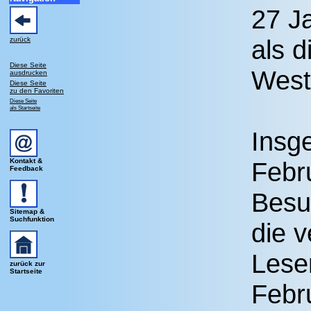
27 J
als d
zurück
Diese Seite
West
ausdrucken
Diese Seite
zu den Favoriten
Diese Seite
als Startseite
Insg
Kontakt &
Febr
Feedback
Besu
Sitemap &
Suchfunktion
die v
Lese
zurück zur
Startseite
Febr