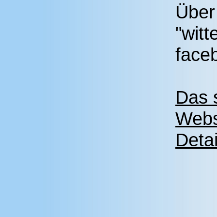
Über
"witt
face
Das 
Webs
Detai