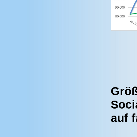
Größ
Soci
auf 