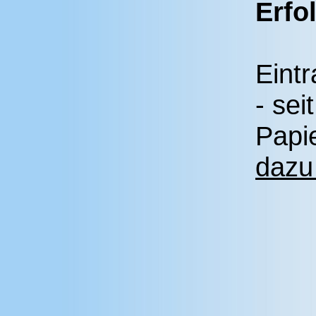
Erfo
Eint
- sei
Papi
dazu