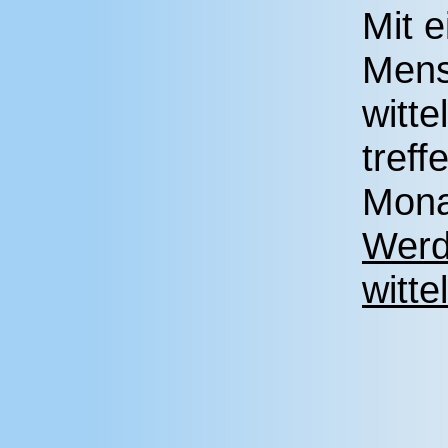
Mit e
Mens
witt
tref
Mona
Werd
witt