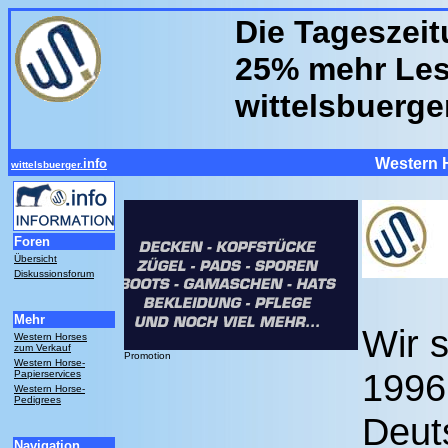
Die Tageszeit
25% mehr Leser
wittelsbuerge
Western 
info
wittelsbuerger.
Foren
Übersicht
Diskussionsforum
Mehr
Wir s
Western Horses
zum Verkauf
Promotion
Western Horse-
1996
Papierservices
Western Horse-
Pedigrees
Deut
Navigation