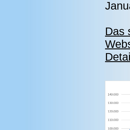
Janu
Das 
Webs
Detai