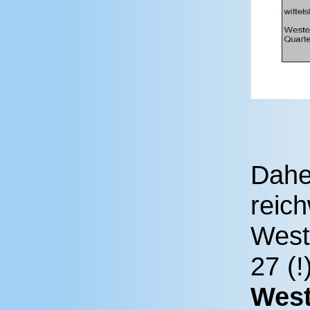
Daher
reic
West
27 (
West