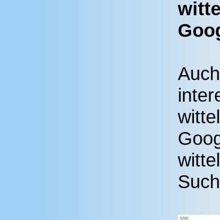
witt
Goog
Auch
inter
witt
Googl
witte
Suchm