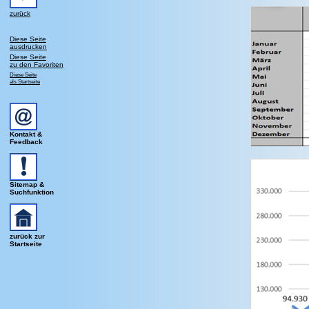
zurück
Diese Seite
ausdrucken
Diese Seite
zu den Favoriten
Diese Seite
als Startseite
Kontakt &
Feedback
Sitemap &
Suchfunktion
zurück zur
Startseite