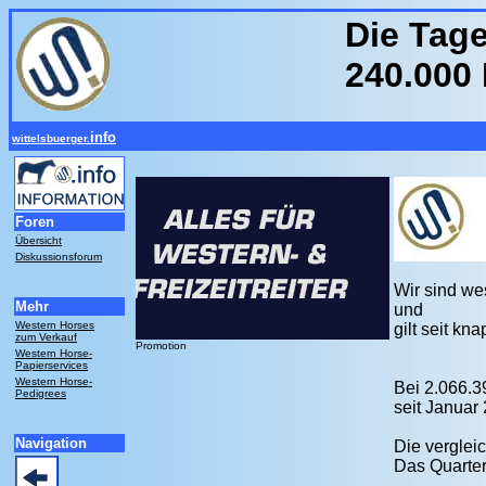
Die Tage
240.000
info
wittelsbuerger.
Foren
Übersicht
Diskussionsforum
Wir sind we
Mehr
und
Western Horses
gilt seit kn
zum Verkauf
Promotion
Western Horse-
Papierservices
Western Horse-
Bei 2.066.
Pedigrees
seit Januar
Navigation
Die verglei
Das Quarter