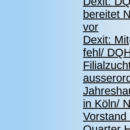
Dexit: D
bereitet
vor
Dexit: Mi
fehl/ DQH
Filialzuc
ausserord
Jahresha
in Köln/
Vorstand 
Quarter 