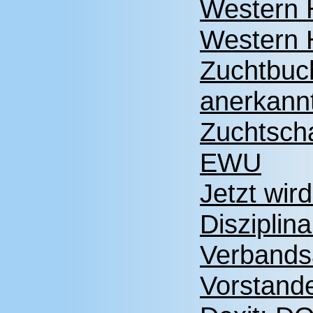
Western 
Western H
Zuchtbuch
anerkann
Zuchtscha
EWU
Jetzt wir
Disziplin
Verbands
Vorstand