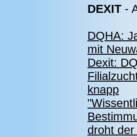
DEXIT
- 
DQHA: Ja
mit Neuwa
Dexit: DQ
Filialzuch
knapp
"Wissentl
Bestimmu
droht de