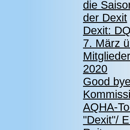
die Saiso
der Dexit
Dexit: D
7. März ü
Mitglied
2020
Good bye
Kommissi
AQHA-Toc
"Dexit"/ 