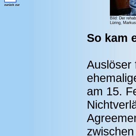
zurück zur
Bild: Der reha
Lüring, Markus
So kam e
Auslöser 
ehemalig
am 15. F
Nichtverl
Agreemen
zwischen