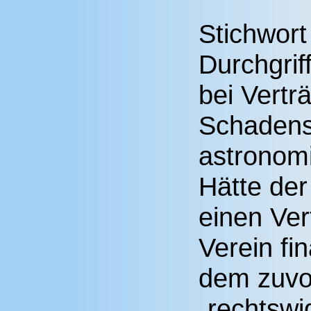
Stichwort
Durchgrif
bei Vertr
Schadens
astronom
Hätte de
einen Ver
Verein fin
dem zuvo
„rechtswi