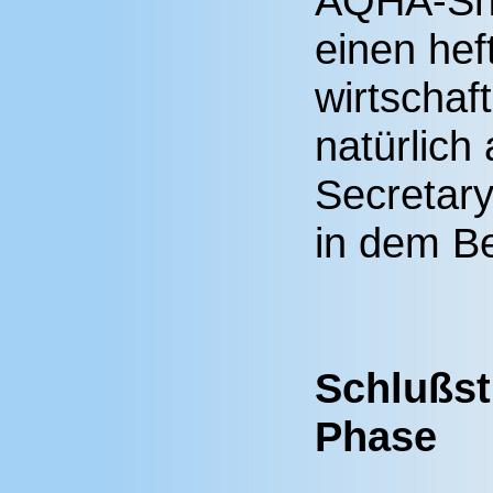
AQHA-Sh
einen heft
wirtschaf
natürlich
Secretary
in dem Be
Schlußst
Phase