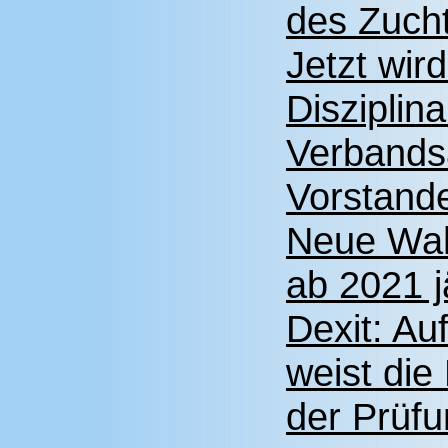
des Zuch
Jetzt wir
Disziplin
Verbands
Vorstand
Neue Wah
ab 2021 j
Dexit: Au
weist die
der Prüf