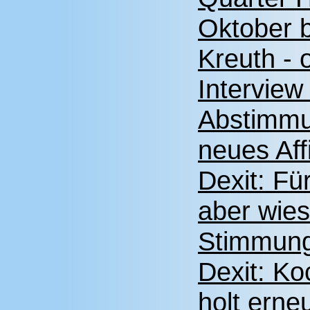
Oktober 
Kreuth -
Interview
Abstimmun
neues Aff
Dexit: Fü
aber wie
Stimmung
Dexit: Ko
holt erne