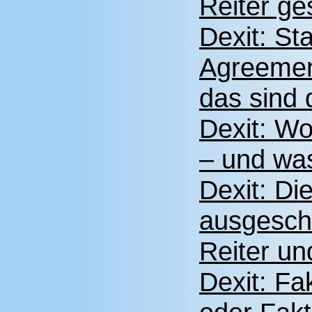
Reiter ge
Dexit: St
Agreement
das sind 
Dexit: W
– und was
Dexit: D
ausgeschl
Reiter un
Dexit: Fa