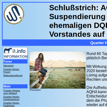
Schlußstrich: 
Suspendierung
ehemaligen DQ
Vorstandes auf
Quarter 
Rund 60 Ta
plötzlich B
Foren
Übersicht
Mit Wirkung
Quarter Horse-
2020 beste
Forum
Lüring aufge
Diskussionsforum
Rechten und
Mehr
Die Aufheb
Promotion
Quarter Horses
AQHA kann a
zum Verkauf
Entscheidun
Quarter Horse-
Papierservices
dem die Pha
Quarter Horse-
wieder auf d
Pedigrees