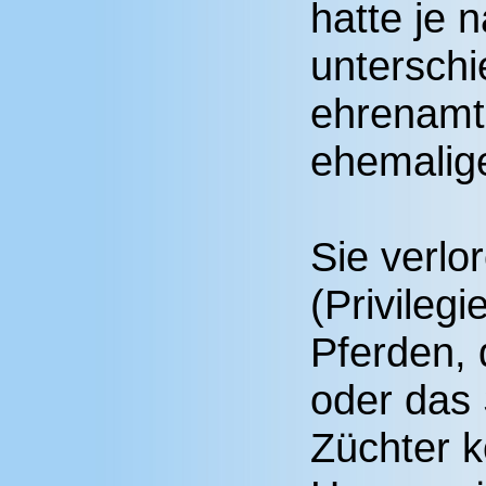
hatte je 
unterschi
ehrenamtl
ehemalig
Sie verlo
(Privileg
Pferden,
oder das
Züchter k