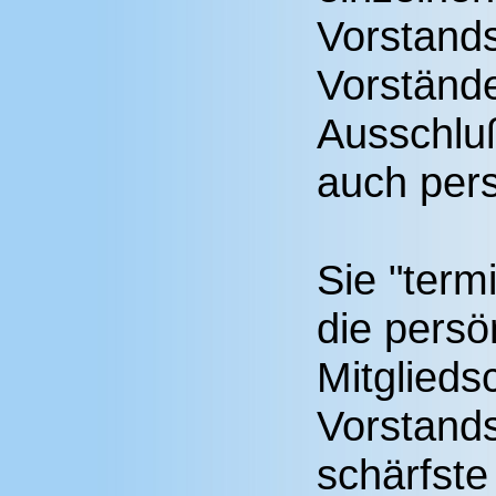
Vorstands
Vorständ
Ausschluß
auch pers
Sie "term
die pers
Mitglieds
Vorstands
schärfst