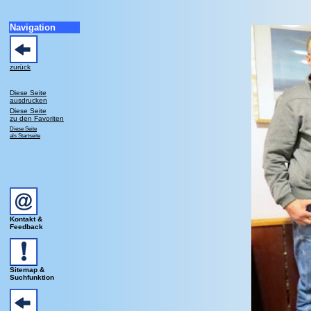
Navigation
zurück
Diese Seite
ausdrucken
Diese Seite
zu den Favoriten
Diese Seite
als Startseite
Kontakt &
Feedback
Sitemap &
Suchfunktion