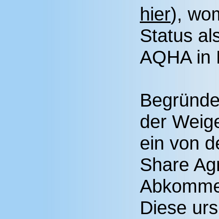
hier
), wom
Status al
AQHA in D
Begründe
der Weig
ein von d
Share Ag
Abkommen
Diese urs