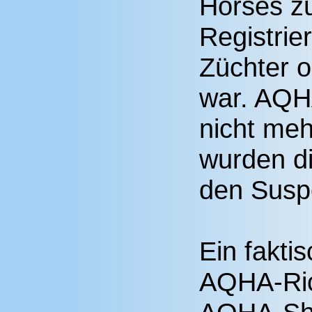
Horses z
Registrie
Züchter o
war. AQHA
nicht meh
wurden di
den Suspe
Ein fakti
AQHA-Rich