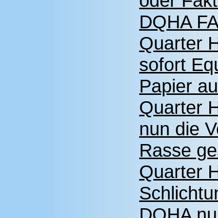
oder Fakt
DQHA FAQ
Quarter H
sofort E
Papier a
Quarter 
nun die V
Rasse ge
Quarter H
Schlichtun
DQHA nun